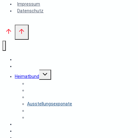
Impressum
Datenschutz
Start
Aktuelles
Untermenü
Heimatbund
umschalten
Vorstand des Heimatbund Edenkoben e.V.
Satzung des Heimatbundes Edenkoben e.V.
Archiv des Heimatbundes
Ausstellungsexponate
Mitglied im Heimatbund werden
Publikationen
Museumsprojekt
Spenden
Historische Gruppe