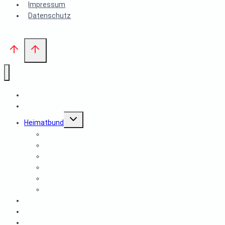
Impressum
Datenschutz
Start
Aktuelles
Untermenü
Heimatbund
umschalten
Vorstand des Heimatbund Edenkoben e.V.
Satzung des Heimatbundes Edenkoben e.V.
Archiv des Heimatbundes
Ausstellungsexponate
Mitglied im Heimatbund werden
Publikationen
Museumsprojekt
Spenden
Historische Gruppe