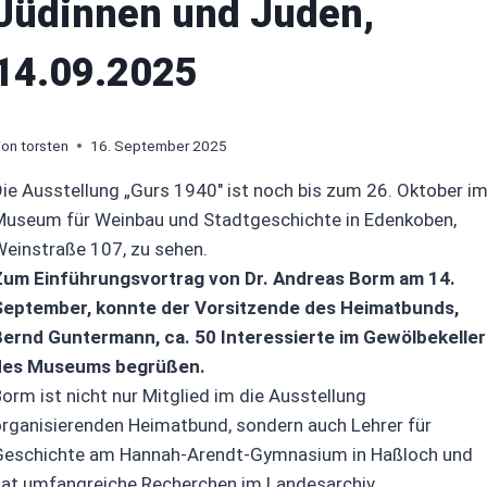
Jüdinnen und Juden,
14.09.2025
on
torsten
16. September 2025
ie Ausstellung „Gurs 1940″ ist noch bis zum 26. Oktober i
Museum für Weinbau und Stadtgeschichte in Edenkoben,
einstraße 107, zu sehen.
Zum Einführungsvortrag von Dr. Andreas Borm am 14.
September, konnte der Vorsitzende des Heimatbunds,
Bernd Guntermann, ca. 50 Interessierte im Gewölbekeller
des Museums begrüßen.
orm ist nicht nur Mitglied im die Ausstellung
rganisierenden Heimatbund, sondern auch Lehrer für
Geschichte am Hannah-Arendt-Gymnasium in Haßloch und
hat umfangreiche Recherchen im Landesarchiv