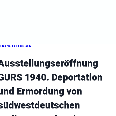
VERANSTALTUNGEN
Ausstellungseröffnung
GURS 1940. Deportation
und Ermordung von
südwestdeutschen