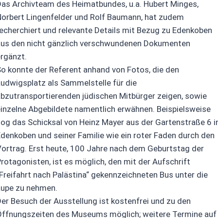
as Archivteam des Heimatbundes, u.a. Hubert Minges,
Norbert Lingenfelder und Rolf Baumann, hat zudem
echerchiert und relevante Details mit Bezug zu Edenkoben
aus den nicht gänzlich verschwundenen Dokumenten
rgänzt.
o konnte der Referent anhand von Fotos, die den
udwigsplatz als Sammelstelle für die
bzutransportierenden jüdischen Mitbürger zeigen, sowie
inzelne Abgebildete namentlich erwähnen. Beispielsweise
og das Schicksal von Heinz Mayer aus der Gartenstraße 6 i
denkoben und seiner Familie wie ein roter Faden durch den
ortrag. Erst heute, 100 Jahre nach dem Geburtstag der
rotagonisten, ist es möglich, den mit der Aufschrift
Freifahrt nach Palästina“ gekennzeichneten Bus unter die
Lupe zu nehmen.
er Besuch der Ausstellung ist kostenfrei und zu den
Öffnungszeiten des Museums möglich; weitere Termine auf